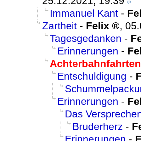
25.12.2021, 19:39
Immanuel Kant
-
Fe
Zartheit
-
Felix
,
05.
Tagesgedanken
-
Fe
Erinnerungen
-
Fe
Achterbahnfahrten
Entschuldigung
-
F
Schummelpacku
Erinnerungen
-
Fe
Das Verspreche
Bruderherz
-
F
Erinnerungen
-
F