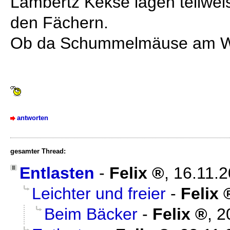
Lambertz Kekse lagen teilwe
den Fächern.
Ob da Schummelmäuse am W
antworten
gesamter Thread:
Entlasten
-
Felix
,
16.11.
Leichter und freier
-
Felix
Beim Bäcker
-
Felix
,
2