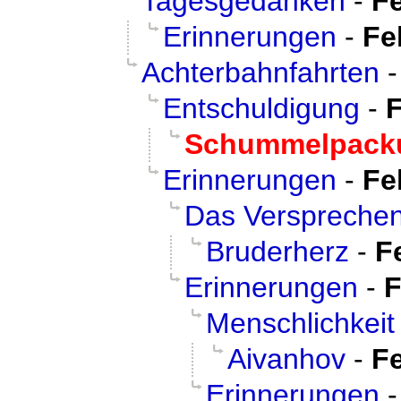
Tagesgedanken
-
Fe
Erinnerungen
-
Fe
Achterbahnfahrten
Entschuldigung
-
F
Schummelpack
Erinnerungen
-
Fe
Das Verspreche
Bruderherz
-
F
Erinnerungen
-
F
Menschlichkeit
Aivanhov
-
Fe
Erinnerungen