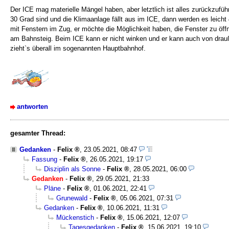
Der ICE mag materielle Mängel haben, aber letztlich ist alles zurückzufüh
30 Grad sind und die Klimaanlage fällt aus im ICE, dann werden es leic
mit Fenstern im Zug, er möchte die Möglichkeit haben, die Fenster zu ö
am Bahnsteig. Beim ICE kann er nicht winken und er kann auch von drauß
zieht`s überall im sogenannten Hauptbahnhof.
antworten
gesamter Thread:
Gedanken
-
Felix
,
23.05.2021, 08:47
Fassung
-
Felix
,
26.05.2021, 19:17
Disziplin als Sonne
-
Felix
,
28.05.2021, 06:00
Gedanken
-
Felix
,
29.05.2021, 21:33
Pläne
-
Felix
,
01.06.2021, 22:41
Grunewald
-
Felix
,
05.06.2021, 07:31
Gedanken
-
Felix
,
10.06.2021, 11:31
Mückenstich
-
Felix
,
15.06.2021, 12:07
Tagesgedanken
-
Felix
,
15.06.2021, 19:10