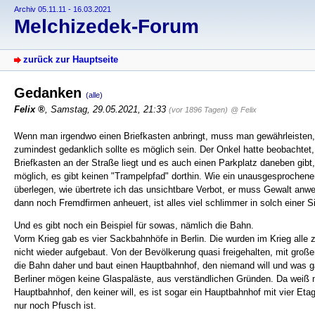
Archiv 05.11.11 - 16.03.2021
Melchizedek-Forum
zurück zur Hauptseite
Gedanken
(alle)
Felix
,
Samstag, 29.05.2021, 21:33
(vor 1896 Tagen)
@ Felix
Wenn man irgendwo einen Briefkasten anbringt, muss man gewährleisten, 
zumindest gedanklich sollte es möglich sein. Der Onkel hatte beobachtet, 
Briefkasten an der Straße liegt und es auch einen Parkplatz daneben gibt
möglich, es gibt keinen "Trampelpfad" dorthin. Wie ein unausgesprochen
überlegen, wie übertrete ich das unsichtbare Verbot, er muss Gewalt an
dann noch Fremdfirmen anheuert, ist alles viel schlimmer in solch einer Si
Und es gibt noch ein Beispiel für sowas, nämlich die Bahn.
Vorm Krieg gab es vier Sackbahnhöfe in Berlin. Die wurden im Krieg alle
nicht wieder aufgebaut. Von der Bevölkerung quasi freigehalten, mit gr
die Bahn daher und baut einen Hauptbahnhof, den niemand will und was gar
Berliner mögen keine Glaspaläste, aus verständlichen Gründen. Da weiß ma
Hauptbahnhof, den keiner will, es ist sogar ein Hauptbahnhof mit vier Et
nur noch Pfusch ist.