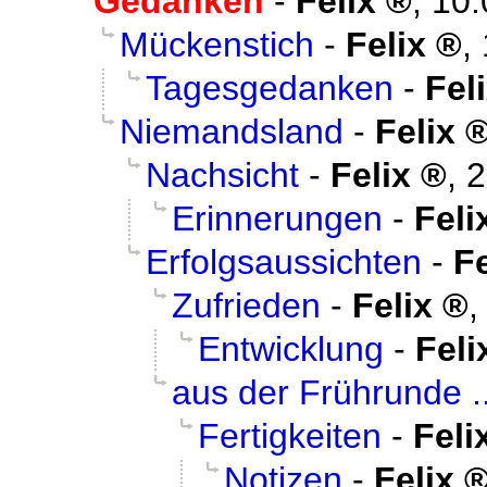
Gedanken
-
Felix
,
10.
Mückenstich
-
Felix
,
Tagesgedanken
-
Fel
Niemandsland
-
Felix
Nachsicht
-
Felix
,
2
Erinnerungen
-
Feli
Erfolgsaussichten
-
Fe
Zufrieden
-
Felix
Entwicklung
-
Feli
aus der Frührunde ..
Fertigkeiten
-
Feli
Notizen
-
Felix