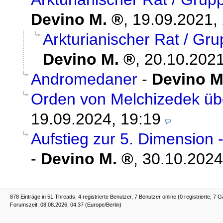
Devino M.
,
19.09.2021,
Arkturianischer Rat / Gr
Devino M.
,
20.10.2021
Andromedaner
-
Devino M
Orden von Melchizedek üb
19.09.2024, 19:19
Aufstieg zur 5. Dimension
-
Devino M.
,
30.10.2024
878 Einträge in 51 Threads, 4 registrierte Benutzer, 7 Benutzer online (0 registrierte, 7 G
Forumszeit: 08.08.2026, 04:37 (Europe/Berlin)