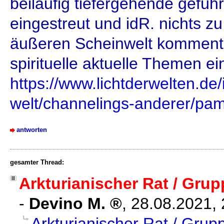
beiläufig tiefergehende gefüh
eingestreut und idR. nichts z
äußeren Scheinwelt kommenti
spirituelle aktuelle Themen ei
https://www.lichtderwelten.de/
welt/channelings-anderer/pame
antworten
gesamter Thread:
Arkturianischer Rat / Gru
-
Devino M.
,
28.08.2021,
Arkturianischer Rat / Grup