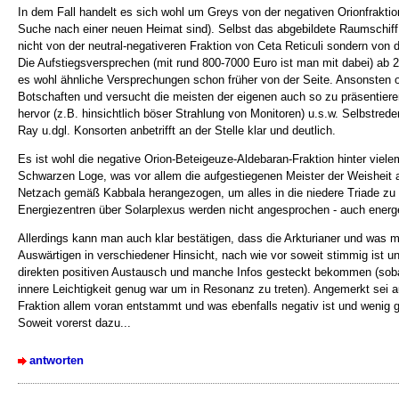
In dem Fall handelt es sich wohl um Greys von der negativen Orionfraktio
Suche nach einer neuen Heimat sind). Selbst das abgebildete Raumschiff s
nicht von der neutral-negativeren Fraktion von Ceta Reticuli sondern v
Die Aufstiegsversprechen (mit rund 800-7000 Euro ist man mit dabei) ab 2
es wohl ähnliche Versprechungen schon früher von der Seite. Ansonsten or
Botschaften und versucht die meisten der eigenen auch so zu präsentie
hervor (z.B. hinsichtlich böser Strahlung von Monitoren) u.s.w. Selbstre
Ray u.dgl. Konsorten anbetrifft an der Stelle klar und deutlich.
Es ist wohl die negative Orion-Beteigeuze-Aldebaran-Fraktion hinter vielem
Schwarzen Loge, was vor allem die aufgestiegenen Meister der Weisheit an
Netzach gemäß Kabbala herangezogen, um alles in die niedere Triade zu pol
Energiezentren über Solarplexus werden nicht angesprochen - auch energet
Allerdings kann man auch klar bestätigen, dass die Arkturianer und was 
Auswärtigen in verschiedener Hinsicht, nach wie vor soweit stimmig ist un
direkten positiven Austausch und manche Infos gesteckt bekommen (sob
innere Leichtigkeit genug war um in Resonanz zu treten). Angemerkt sei au
Fraktion allem voran entstammt und was ebenfalls negativ ist und wenig 
Soweit vorerst dazu...
antworten