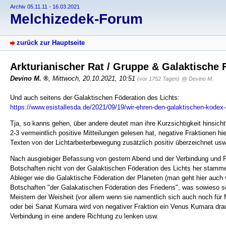
Archiv 05.11.11 - 16.03.2021
Melchizedek-Forum
zurück zur Hauptseite
Arkturianischer Rat / Gruppe & Galaktische
Devino M.
,
Mittwoch, 20.10.2021, 10:51
(vor 1752 Tagen)
@ Devino M.
Und auch seitens der Galaktischen Föderation des Lichts:
https://www.esistallesda.de/2021/09/19/wir-ehren-den-galaktischen-kodex-
Tja, so kanns gehen, über andere deutet man ihre Kurzsichtigkeit hinsic
2-3 vermeintlich positive Mitteilungen gelesen hat, negative Fraktionen hie
Texten von der Lichtarbeiterbewegung zusätzlich positiv überzeichnet usw
Nach ausgiebiger Befassung von gestern Abend und der Verbindung und P
Botschaften nicht von der Galaktischen Föderation des Lichts her stamme
Ableger wie die Galaktische Föderation der Planeten (man geht hier auch 
Botschaften "der Galakatischen Föderation des Friedens", was sowieso se
Meistern der Weisheit (vor allem wenn sie namentlich sich auch noch für 
oder bei Sanat Kumara wird von negativer Fraktion ein Venus Kumara dra
Verbindung in eine andere Richtung zu lenken usw.