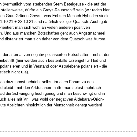
n (vermutlich vom sterbenden Stern Beteigeuze - die auf der
tellenweise, dürfte ein Greys-Raumschiff sein (wir reden hier
on den Grau-Grünen Greys - was Echsen-Mensch-Hybriden sind).
1.10.21 + 22.10.21 sind natürlich völliger Quatsch. Auch gab
ientiert man sich wohl an vielen anderen positiven
ren. Und aus manchen Botschaften geht auch Angstmacherei
dend distanziert man sich daher von dem Quatsch was Aurora
 der alternativen negativ polarisierten Botschaften - nebst der
betrifft (hier werden auch bestenfalls Erzengel für Hod und
arisieren und in Verstand oder Astralebene polarisiert - die
isch nicht u.a).
man dazu sonst schrieb, selbst im alten Forum zu den
d bleibt - mit den Arkturianern hatte man selbst mehrfach
ald die Schwingung hoch genug und man beschwingt und in
ch alles mit Vril, was wohl der negativen Aldebaran-Orion-
gute Absichten hinsichtlich der Menschheit gehegt werden!