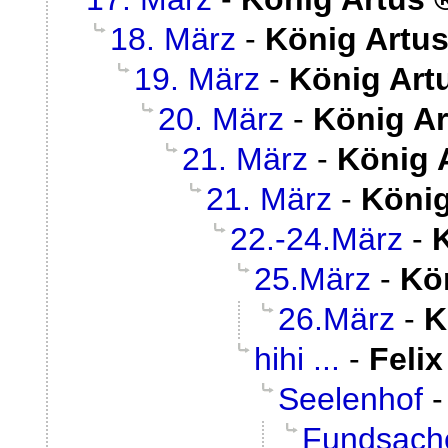
18. März
-
König Artu
19. März
-
König Art
20. März
-
König Ar
21. März
-
König 
21. März
-
König
22.-24.März
-
25.März
-
Kö
26.März
-
K
hihi ...
-
Felix
Seelenhof
Fundsach