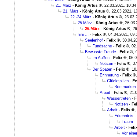
21. März
-
König Artus
,
22.03.2021, 10:34
21. März
-
König Artus
,
22.03.2021, 1
22.-24.März
-
König Artus
,
26.03.
25.März
-
König Artus
,
26.03.
26.März
-
König Artus
,
26
hihi ...
-
Felix
,
04.04.2021, 09:
Seelenhof
-
Felix
,
30.04.2
Fundsache
-
Felix
,
02
Bewusste Freude
-
Felix
,
Im Außen
-
Felix
,
06.0
Notizen
-
Felix
,
07
Der Spaten
-
Felix
,
10
Erinnerung
-
Felix
Glückspillen
-
Fe
Briefmarken
Arbeit
-
Felix
,
21.
Wassertreten
-
F
Notizen
-
Fel
Arbeit
-
Felix
,
Erkenntnis
-
Traum
-
Arbeit
-
Feli
Vor eine