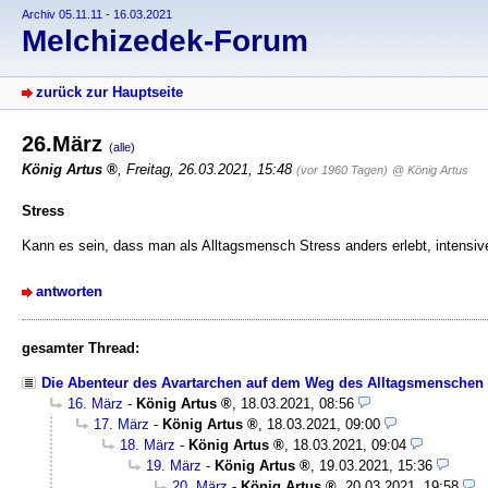
Archiv 05.11.11 - 16.03.2021
Melchizedek-Forum
zurück zur Hauptseite
26.März
(alle)
König Artus
,
Freitag, 26.03.2021, 15:48
(vor 1960 Tagen)
@ König Artus
Stress
Kann es sein, dass man als Alltagsmensch Stress anders erlebt, intensiv
antworten
gesamter Thread:
Die Abenteur des Avartarchen auf dem Weg des Alltagsmenschen
16. März
-
König Artus
,
18.03.2021, 08:56
17. März
-
König Artus
,
18.03.2021, 09:00
18. März
-
König Artus
,
18.03.2021, 09:04
19. März
-
König Artus
,
19.03.2021, 15:36
20. März
-
König Artus
,
20.03.2021, 19:58