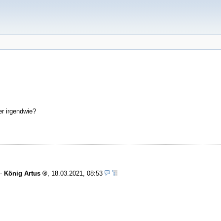
er irgendwie?
-
König Artus
,
18.03.2021, 08:53