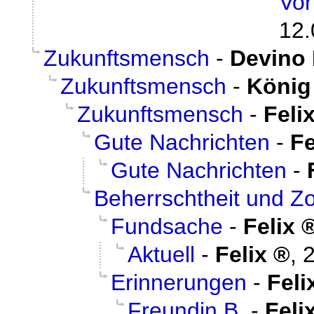
Vor
12.
Zukunftsmensch
-
Devino 
Zukunftsmensch
-
König
Zukunftsmensch
-
Feli
Gute Nachrichten
-
Fe
Gute Nachrichten
-
Beherrschtheit und Z
Fundsache
-
Felix
Aktuell
-
Felix
,
2
Erinnerungen
-
Feli
Freundin B.
-
Feli