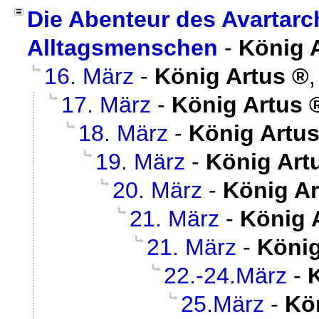
Die Abenteur des Avartar
Alltagsmenschen
-
König 
16. März
-
König Artus
17. März
-
König Artus
18. März
-
König Artu
19. März
-
König Art
20. März
-
König Ar
21. März
-
König 
21. März
-
König
22.-24.März
-
25.März
-
Kö