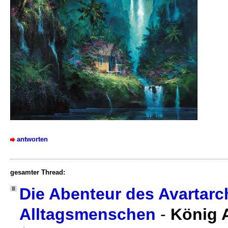
antworten
gesamter Thread:
Die Abenteur des Avartar
Alltagsmenschen
-
König 