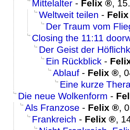
Mittelalter
-
Felix
,
15
Weltweit teilen
-
Felix
Der Traum vom Flie
Closing the 11:11 door
Der Geist der Höflichk
Ein Rückblick
-
Feli
Ablauf
-
Felix
,
0
Eine kurze Ther
Die neue Wolkenform
-
Fel
Als Franzose
-
Felix
,
0
Frankreich
-
Felix
,
14