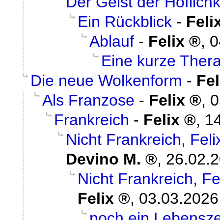
Der Geist der Höflichk
Ein Rückblick
-
Feli
Ablauf
-
Felix
,
0
Eine kurze Ther
Die neue Wolkenform
-
Fel
Als Franzose
-
Felix
,
0
Frankreich
-
Felix
,
14
Nicht Frankreich, Fe
Devino M.
,
26.02.2
Nicht Frankreich, 
Felix
,
03.03.2026
noch ein Lebenszei