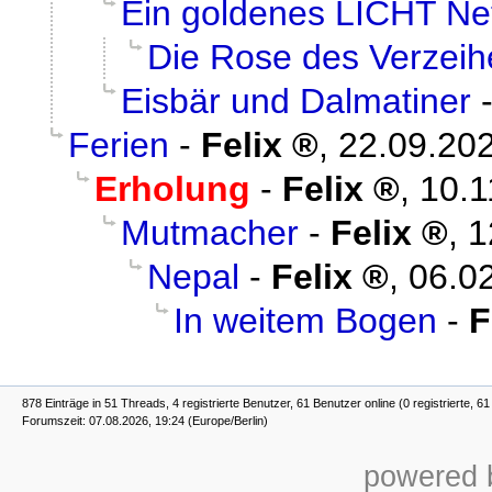
Ein goldenes LICHT Ne
Die Rose des Verzeih
Eisbär und Dalmatiner
Ferien
-
Felix
,
22.09.202
Erholung
-
Felix
,
10.1
Mutmacher
-
Felix
,
1
Nepal
-
Felix
,
06.0
In weitem Bogen
-
F
878 Einträge in 51 Threads, 4 registrierte Benutzer, 61 Benutzer online (0 registrierte, 6
Forumszeit: 07.08.2026, 19:24 (Europe/Berlin)
powered b