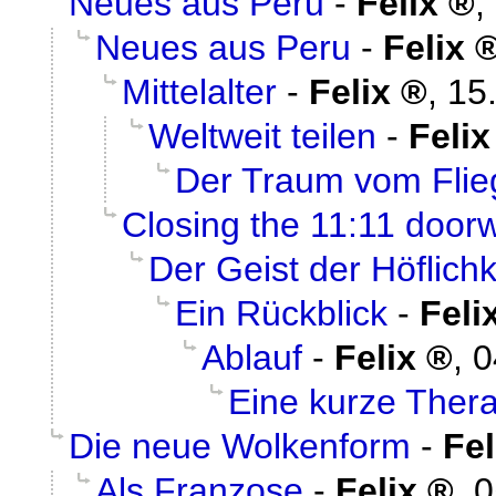
Neues aus Peru
-
Felix
,
Neues aus Peru
-
Felix
Mittelalter
-
Felix
,
15
Weltweit teilen
-
Felix
Der Traum vom Flie
Closing the 11:11 door
Der Geist der Höflichk
Ein Rückblick
-
Feli
Ablauf
-
Felix
,
0
Eine kurze Ther
Die neue Wolkenform
-
Fel
Als Franzose
-
Felix
,
0