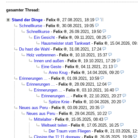
gesamter Thread:
Stand der Dinge
-
Felix
,
27.08.2021, 18:19
Schnellkurse
-
Felix
,
30.08.2021, 19:05
Schnellkurse
-
Felix
,
26.09.2021, 19:50
Ein Gesicht
-
Felix
,
09.11.2021, 08:25
Hausmeister statt Tankwart
-
Felix
,
15.04.2026, 09
Du hast die Wahl
-
Felix
,
31.08.2021, 17:24
Holz verbrennen
-
Felix
,
10.10.2021, 15:37
Innen und außen
-
Felix
,
19.10.2021, 17:29
Eine Geste
-
Felix
,
04.11.2021, 21:13
Anno Krug
-
Felix
,
14.04.2026, 09:20
Erinnerungen ...
-
Felix
,
01.09.2021, 10:59
Erinnerungen ...
-
Felix
,
28.09.2021, 12:04
Erinnerungen ...
-
Felix
,
03.10.2021, 16:40
Erinnerungen ...
-
Felix
,
22.10.2021, 20:27
Spitze Knie
-
Felix
,
10.04.2026, 20:20
Neues aus Peru
-
Felix
,
03.09.2021, 20:35
Neues aus Peru
-
Felix
,
29.04.2025, 10:22
Mittelalter
-
Felix
,
15.05.2025, 08:43
Weltweit teilen
-
Felix
,
17.05.2025, 16:25
Der Traum vom Fliegen
-
Felix
,
21.03.2026, 12
Closing the 11:11 doorway
-
Felix
,
26.05.2025, 19:09