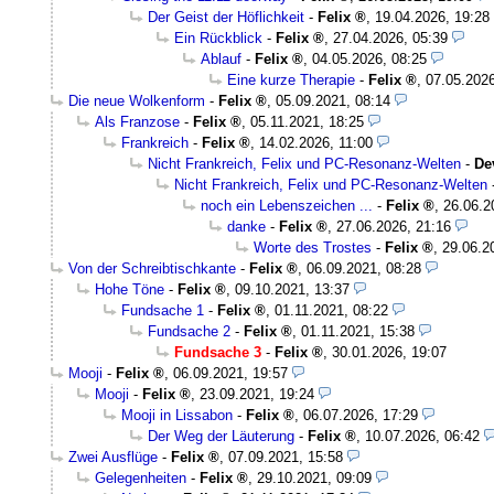
Der Geist der Höflichkeit
-
Felix
,
19.04.2026, 19:28
Ein Rückblick
-
Felix
,
27.04.2026, 05:39
Ablauf
-
Felix
,
04.05.2026, 08:25
Eine kurze Therapie
-
Felix
,
07.05.2026
Die neue Wolkenform
-
Felix
,
05.09.2021, 08:14
Als Franzose
-
Felix
,
05.11.2021, 18:25
Frankreich
-
Felix
,
14.02.2026, 11:00
Nicht Frankreich, Felix und PC-Resonanz-Welten
-
De
Nicht Frankreich, Felix und PC-Resonanz-Welten
noch ein Lebenszeichen ...
-
Felix
,
26.06.2
danke
-
Felix
,
27.06.2026, 21:16
Worte des Trostes
-
Felix
,
29.06.2
Von der Schreibtischkante
-
Felix
,
06.09.2021, 08:28
Hohe Töne
-
Felix
,
09.10.2021, 13:37
Fundsache 1
-
Felix
,
01.11.2021, 08:22
Fundsache 2
-
Felix
,
01.11.2021, 15:38
Fundsache 3
-
Felix
,
30.01.2026, 19:07
Mooji
-
Felix
,
06.09.2021, 19:57
Mooji
-
Felix
,
23.09.2021, 19:24
Mooji in Lissabon
-
Felix
,
06.07.2026, 17:29
Der Weg der Läuterung
-
Felix
,
10.07.2026, 06:42
Zwei Ausflüge
-
Felix
,
07.09.2021, 15:58
Gelegenheiten
-
Felix
,
29.10.2021, 09:09