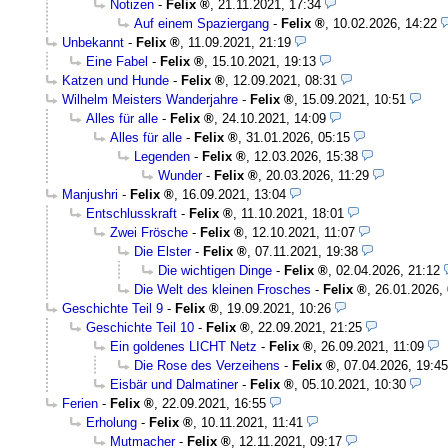
Notizen
-
Felix
,
21.11.2021, 17:34
Auf einem Spaziergang
-
Felix
,
10.02.2026, 14:22
Unbekannt
-
Felix
,
11.09.2021, 21:19
Eine Fabel
-
Felix
,
15.10.2021, 19:13
Katzen und Hunde
-
Felix
,
12.09.2021, 08:31
Wilhelm Meisters Wanderjahre
-
Felix
,
15.09.2021, 10:51
Alles für alle
-
Felix
,
24.10.2021, 14:09
Alles für alle
-
Felix
,
31.01.2026, 05:15
Legenden
-
Felix
,
12.03.2026, 15:38
Wunder
-
Felix
,
20.03.2026, 11:29
Manjushri
-
Felix
,
16.09.2021, 13:04
Entschlusskraft
-
Felix
,
11.10.2021, 18:01
Zwei Frösche
-
Felix
,
12.10.2021, 11:07
Die Elster
-
Felix
,
07.11.2021, 19:38
Die wichtigen Dinge
-
Felix
,
02.04.2026, 21:12
Die Welt des kleinen Frosches
-
Felix
,
26.01.2026,
Geschichte Teil 9
-
Felix
,
19.09.2021, 10:26
Geschichte Teil 10
-
Felix
,
22.09.2021, 21:25
Ein goldenes LICHT Netz
-
Felix
,
26.09.2021, 11:09
Die Rose des Verzeihens
-
Felix
,
07.04.2026, 19:45
Eisbär und Dalmatiner
-
Felix
,
05.10.2021, 10:30
Ferien
-
Felix
,
22.09.2021, 16:55
Erholung
-
Felix
,
10.11.2021, 11:41
Mutmacher
-
Felix
,
12.11.2021, 09:17