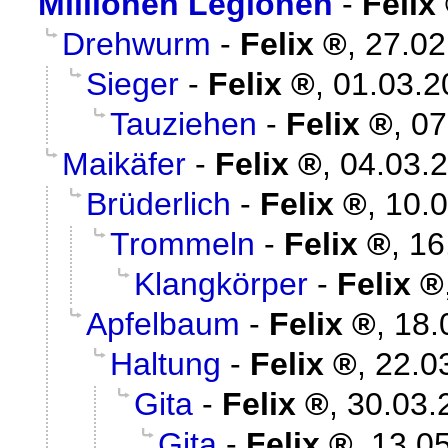
Millionen Legionen
-
Felix
Drehwurm
-
Felix
,
27.02
Sieger
-
Felix
,
01.03.2
Tauziehen
-
Felix
,
07
Maikäfer
-
Felix
,
04.03.2
Brüderlich
-
Felix
,
10.0
Trommeln
-
Felix
,
16
Klangkörper
-
Felix
Apfelbaum
-
Felix
,
18.
Haltung
-
Felix
,
22.0
Gita
-
Felix
,
30.03.
Gita
-
Felix
,
13.05