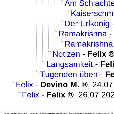
Am Schlacht
Kaiserschm
Der Erlkönig
Ramakrishna
Ramakrishna
Notizen
-
Felix
Langsamkeit
-
Fel
Tugenden üben
-
Fe
Felix
-
Devino M.
,
24.07
Felix
-
Felix
,
26.07.202
878 Einträge in 51 Threads, 4 registrierte Benutzer, 18 Benutzer online (0 registrierte, 1