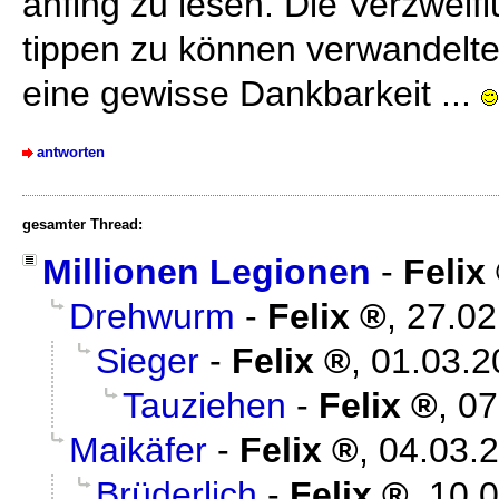
anfing zu lesen. Die Verzweif
tippen zu können verwandelte 
eine gewisse Dankbarkeit ...
antworten
gesamter Thread:
Millionen Legionen
-
Felix
Drehwurm
-
Felix
,
27.02
Sieger
-
Felix
,
01.03.2
Tauziehen
-
Felix
,
07
Maikäfer
-
Felix
,
04.03.2
Brüderlich
-
Felix
,
10.0