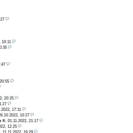
:27
, 10:11
0:35
:47
 20:55
2, 20:25
1:27
.2022, 17:11
26.10.2022, 10:27
x
,
01.11.2022, 21:17
022, 12:25
,
11.11.2022, 16:29