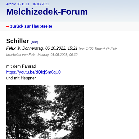
Archiv 05.11.11 - 16.03.2021
Melchizedek-Forum
zurück zur Hauptseite
Schiller
(alle)
Felix
,
Donnerstag, 06.10.2022, 15:21
(vor 1400 Tagen)
@ Felix
bearbeitet von Felix, Montag, 01.05.2023, 09:32
mit dem Fahrrad
https://youtu.be/dQlxjSm0qU0
und mit Heppner