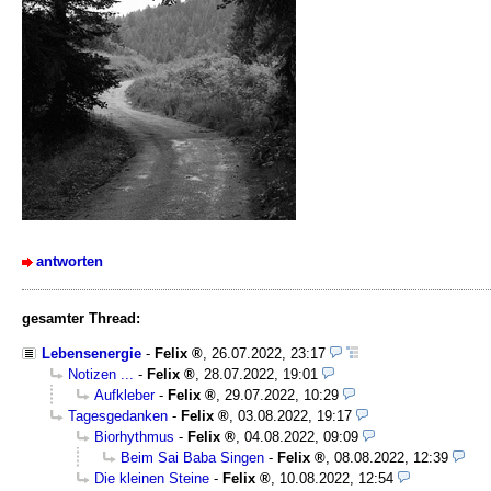
antworten
gesamter Thread:
Lebensenergie
-
Felix
,
26.07.2022, 23:17
Notizen ...
-
Felix
,
28.07.2022, 19:01
Aufkleber
-
Felix
,
29.07.2022, 10:29
Tagesgedanken
-
Felix
,
03.08.2022, 19:17
Biorhythmus
-
Felix
,
04.08.2022, 09:09
Beim Sai Baba Singen
-
Felix
,
08.08.2022, 12:39
Die kleinen Steine
-
Felix
,
10.08.2022, 12:54