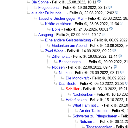
Die Sonne
-
Felix
,
15.08.2022, 10:11
Flugpersonal
-
Felix
,
19.08.2022, 22:12
aus der Frührunde ...
-
Felix
,
22.08.2022, 12:02
Tausche Bücher gegen Müll
-
Felix
,
26.08.2022, 19
Kräfte auslösen
-
Felix
,
28.08.2022, 11:34
Bolle
-
Felix
,
24.05.2026, 08:01
Ausgang
-
Felix
,
02.09.2022, 19:17
Eine andere Geisteshaltung
-
Felix
,
06.09.2022
Gedanken am Abend
-
Felix
,
10.09.2022, 2
Zwei Wege
-
Felix
,
14.09.2022, 09:22
Ziffernblatt
-
Felix
,
19.09.2022, 11:44
Erinnerungen ...
-
Felix
,
20.09.2022, 21
Notizen
-
Felix
,
22.09.2022, 09:47
Notizen
-
Felix
,
26.09.2022, 08:11
Die Mondkraft
-
Felix
,
30.09.2022,
Das Beste
-
Felix
,
05.10.2022, 21:29
Schiller
-
Felix
,
06.10.2022, 15:21
Nachdenken
-
Felix
,
10.10.202
Haferflocken
-
Felix
,
15.10.2022, 1
What I am not ...
-
Felix
,
20.10
An der Tankstelle
-
Felix
,
Schwerter zu Pflugscharen
-
Feli
Notizen ...
-
Felix
,
06.11.2
Tagesgedanken
-
Felix