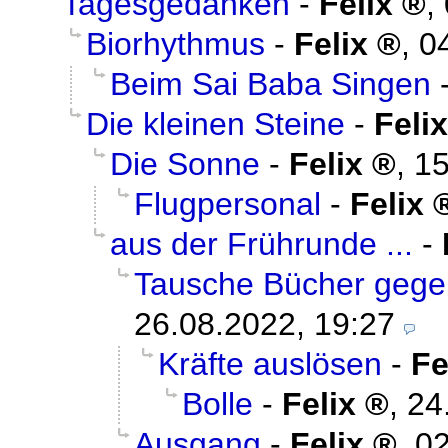
Tagesgedanken
-
Felix
,
Biorhythmus
-
Felix
,
0
Beim Sai Baba Singen
Die kleinen Steine
-
Felix
Die Sonne
-
Felix
,
15
Flugpersonal
-
Felix
aus der Frührunde ...
-
Tausche Bücher gege
26.08.2022, 19:27
Kräfte auslösen
-
Fe
Bolle
-
Felix
,
24
Ausgang
-
Felix
,
02