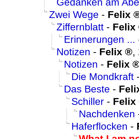
Gedanken am Ab
Zwei Wege
-
Felix
Ziffernblatt
-
Felix
Erinnerungen ...
Notizen
-
Felix
,
Notizen
-
Felix
Die Mondkraft
Das Beste
-
Feli
Schiller
-
Felix
Nachdenken
Haferflocken
-
What I am not