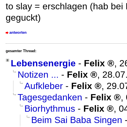
to slay = erschlagen (hab bei
geguckt)
antworten
gesamter Thread:
Lebensenergie
-
Felix
,
2
Notizen ...
-
Felix
,
28.07
Aufkleber
-
Felix
,
29.0
Tagesgedanken
-
Felix
,
Biorhythmus
-
Felix
,
0
Beim Sai Baba Singen