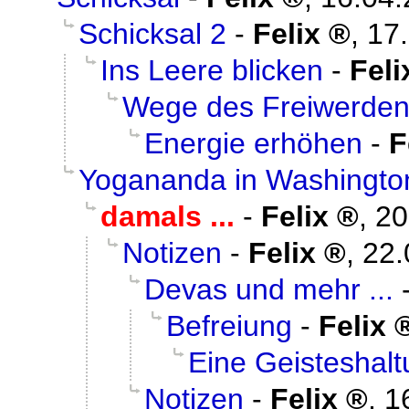
Schicksal 2
-
Felix
,
17
Ins Leere blicken
-
Feli
Wege des Freiwerde
Energie erhöhen
-
F
Yogananda in Washingto
damals ...
-
Felix
,
20
Notizen
-
Felix
,
22.
Devas und mehr ...
Befreiung
-
Felix
Eine Geisteshal
Notizen
-
Felix
,
1