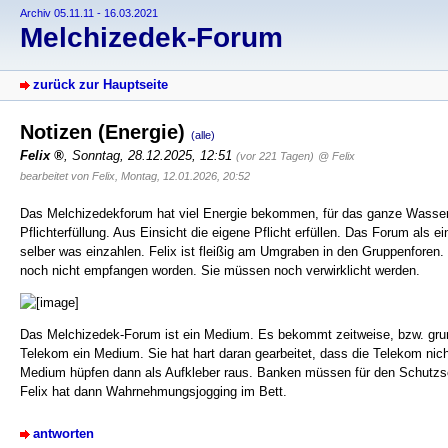
Archiv 05.11.11 - 16.03.2021
Melchizedek-Forum
zurück zur Hauptseite
Notizen (Energie)
(alle)
Felix
,
Sonntag, 28.12.2025, 12:51
(vor 221 Tagen)
@ Felix
bearbeitet von Felix, Montag, 12.01.2026, 20:52
Das Melchizedekforum hat viel Energie bekommen, für das ganze Wasser
Pflichterfüllung. Aus Einsicht die eigene Pflicht erfüllen. Das Forum als 
selber was einzahlen. Felix ist fleißig am Umgraben in den Gruppenforen. 
noch nicht empfangen worden. Sie müssen noch verwirklicht werden.
Das Melchizedek-Forum ist ein Medium. Es bekommt zeitweise, bzw. grunds
Telekom ein Medium. Sie hat hart daran gearbeitet, dass die Telekom ni
Medium hüpfen dann als Aufkleber raus. Banken müssen für den Schutzsch
Felix hat dann Wahrnehmungsjogging im Bett.
antworten