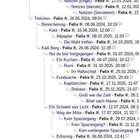
Notizen (Engel)
-
Felix
,
12.01.2026, 20
Notizen (damals)
-
Felix
,
12.01.202
Notizen (Servietten)
-
Felix
,
21
Törtchen
-
Felix
,
26.05.2024, 09:01
Bereicherung
-
Felix
,
08.06.2024, 10:19
Kant
-
Felix
,
16.06.2024, 12:09
Altpapier
-
Felix
,
09.10.2025, 11:03
Die Wahl treffen
-
Felix
,
14.10.2025, 1
Kaili Berg
-
Felix
,
26.06.2024, 11:28
Nur du bist fortgegangen
-
Felix
,
01.07.2024, 0
Ein Kuchen
-
Felix
,
04.07.2024, 10:12
Rumi
-
Felix
,
31.10.2025, 20:08
Im Halbschlaf
-
Felix
,
25.01.2026, 
Fundsache
-
Felix
,
23.10.2025, 20:43
Kapitänchen
-
Felix
,
17.11.2025, 11:47
Roboter
-
Felix
,
25.11.2025, 21:07
Groß war die Zahl
-
Felix
,
28.1
Brief nach Hause
-
Felix
,
Ein Schwert aus Licht
-
Felix
,
12.07.2024, 08:1
Weg der Mitte
-
Felix
,
17.07.2024, 21:32
Kein Spaziergang
-
Felix
,
29.07.2024, 
Kein Spaziergang?
-
Felix
,
11.11.2
Kein verlängerter Spaziergang
-
F
Erlösung
-
Felix
,
06.08.2024, 13:41