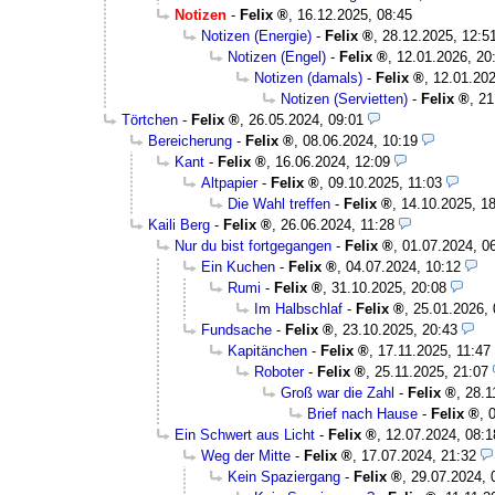
Notizen
-
Felix
,
16.12.2025, 08:45
Notizen (Energie)
-
Felix
,
28.12.2025, 12:5
Notizen (Engel)
-
Felix
,
12.01.2026, 20
Notizen (damals)
-
Felix
,
12.01.202
Notizen (Servietten)
-
Felix
,
21
Törtchen
-
Felix
,
26.05.2024, 09:01
Bereicherung
-
Felix
,
08.06.2024, 10:19
Kant
-
Felix
,
16.06.2024, 12:09
Altpapier
-
Felix
,
09.10.2025, 11:03
Die Wahl treffen
-
Felix
,
14.10.2025, 1
Kaili Berg
-
Felix
,
26.06.2024, 11:28
Nur du bist fortgegangen
-
Felix
,
01.07.2024, 0
Ein Kuchen
-
Felix
,
04.07.2024, 10:12
Rumi
-
Felix
,
31.10.2025, 20:08
Im Halbschlaf
-
Felix
,
25.01.2026, 
Fundsache
-
Felix
,
23.10.2025, 20:43
Kapitänchen
-
Felix
,
17.11.2025, 11:47
Roboter
-
Felix
,
25.11.2025, 21:07
Groß war die Zahl
-
Felix
,
28.1
Brief nach Hause
-
Felix
,
Ein Schwert aus Licht
-
Felix
,
12.07.2024, 08:1
Weg der Mitte
-
Felix
,
17.07.2024, 21:32
Kein Spaziergang
-
Felix
,
29.07.2024, 