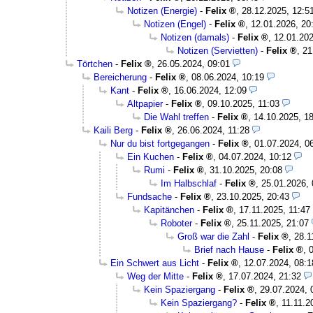
Notizen (Energie)
-
Felix
,
28.12.2025, 12:5
Notizen (Engel)
-
Felix
,
12.01.2026, 20
Notizen (damals)
-
Felix
,
12.01.202
Notizen (Servietten)
-
Felix
,
21
Törtchen
-
Felix
,
26.05.2024, 09:01
Bereicherung
-
Felix
,
08.06.2024, 10:19
Kant
-
Felix
,
16.06.2024, 12:09
Altpapier
-
Felix
,
09.10.2025, 11:03
Die Wahl treffen
-
Felix
,
14.10.2025, 1
Kaili Berg
-
Felix
,
26.06.2024, 11:28
Nur du bist fortgegangen
-
Felix
,
01.07.2024, 0
Ein Kuchen
-
Felix
,
04.07.2024, 10:12
Rumi
-
Felix
,
31.10.2025, 20:08
Im Halbschlaf
-
Felix
,
25.01.2026, 
Fundsache
-
Felix
,
23.10.2025, 20:43
Kapitänchen
-
Felix
,
17.11.2025, 11:47
Roboter
-
Felix
,
25.11.2025, 21:07
Groß war die Zahl
-
Felix
,
28.1
Brief nach Hause
-
Felix
,
Ein Schwert aus Licht
-
Felix
,
12.07.2024, 08:1
Weg der Mitte
-
Felix
,
17.07.2024, 21:32
Kein Spaziergang
-
Felix
,
29.07.2024, 
Kein Spaziergang?
-
Felix
,
11.11.2