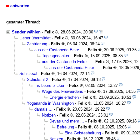
antworten
gesamter Thread:
Sender wählen
-
Felix
,
28.03.2024, 20:00
Lieber übermüdet
-
Felix
,
30.03.2024, 16:47
Zentrierung
-
Felix
,
06.04.2024, 08:24
aus der Castaneda Ecke ...
-
Felix
,
30.06.2025, 09:35
Tagesgedanken
-
Felix
,
15.09.2025, 08:35
aus der Castaneda Ecke ...
-
Felix
,
17.05.2026, 12
aus der Castaneda Ecke ...
-
Felix
,
18.05.2026
Schicksal
-
Felix
,
16.04.2024, 22:14
Schicksal 2
-
Felix
,
17.04.2024, 09:18
Ins Leere blicken
-
Felix
,
02.05.2024, 13:27
Wege des Freiwerdens
-
Felix
,
17.09.2025, 14:35
Energie erhöhen
-
Felix
,
23.09.2025, 10:51
Yogananda in Washington
-
Felix
,
11.05.2024, 18:27
damals ...
-
Felix
,
20.05.2024, 19:22
Notizen
-
Felix
,
22.05.2024, 23:01
Devas und mehr ...
-
Felix
,
02.10.2025, 09:18
Befreiung
-
Felix
,
08.10.2025, 15:05
Eine Geisteshaltung
-
Felix
,
09.01.202
Notizen
-
Felix
,
16.12.2025, 08:45