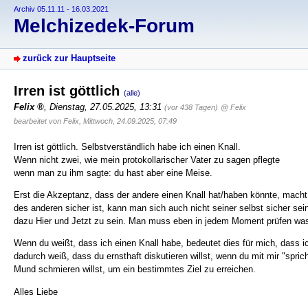
Archiv 05.11.11 - 16.03.2021
Melchizedek-Forum
zurück zur Hauptseite
Irren ist göttlich
(alle)
Felix
,
Dienstag, 27.05.2025, 13:31
(vor 438 Tagen)
@ Felix
bearbeitet von Felix, Mittwoch, 24.09.2025, 07:49
Irren ist göttlich. Selbstverständlich habe ich einen Knall.
Wenn nicht zwei, wie mein protokollarischer Vater zu sagen pflegte
wenn man zu ihm sagte: du hast aber eine Meise.
Erst die Akzeptanz, dass der andere einen Knall hat/haben könnte, macht
des anderen sicher ist, kann man sich auch nicht seiner selbst sicher s
dazu Hier und Jetzt zu sein. Man muss eben in jedem Moment prüfen wa
Wenn du weißt, dass ich einen Knall habe, bedeutet dies für mich, dass i
dadurch weiß, dass du ernsthaft diskutieren willst, wenn du mit mir "spr
Mund schmieren willst, um ein bestimmtes Ziel zu erreichen.
Alles Liebe