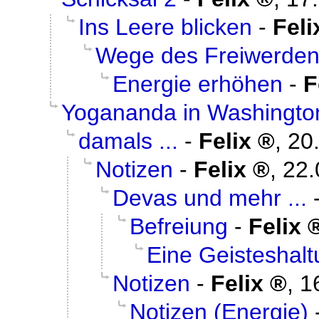
Ins Leere blicken
-
Feli
Wege des Freiwerde
Energie erhöhen
-
F
Yogananda in Washingto
damals ...
-
Felix
,
20
Notizen
-
Felix
,
22.
Devas und mehr ...
Befreiung
-
Felix
Eine Geisteshal
Notizen
-
Felix
,
1
Notizen (Energie)