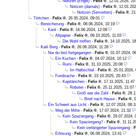
Notizen (Engel)
-
Felix
,
12.01.2026, 20
Notizen (damals)
-
Felix
,
12.01.202
Notizen (Servietten)
-
Felix
,
21
Törtchen
-
Felix
,
26.05.2024, 09:01
Bereicherung
-
Felix
,
08.06.2024, 10:19
Kant
-
Felix
,
16.06.2024, 12:09
Altpapier
-
Felix
,
09.10.2025, 11:03
Die Wahl treffen
-
Felix
,
14.10.2025, 1
Kaili Berg
-
Felix
,
26.06.2024, 11:28
Nur du bist fortgegangen
-
Felix
,
01.07.2024, 0
Ein Kuchen
-
Felix
,
04.07.2024, 10:12
Rumi
-
Felix
,
31.10.2025, 20:08
Im Halbschlaf
-
Felix
,
25.01.2026, 
Fundsache
-
Felix
,
23.10.2025, 20:43
Kapitänchen
-
Felix
,
17.11.2025, 11:47
Roboter
-
Felix
,
25.11.2025, 21:07
Groß war die Zahl
-
Felix
,
28.1
Brief nach Hause
-
Felix
,
Ein Schwert aus Licht
-
Felix
,
12.07.2024, 08:1
Weg der Mitte
-
Felix
,
17.07.2024, 21:32
Kein Spaziergang
-
Felix
,
29.07.2024, 
Kein Spaziergang?
-
Felix
,
11.11.2
Kein verlängerter Spaziergang
-
F
Erlösung
-
Felix
,
06.08.2024, 13:41