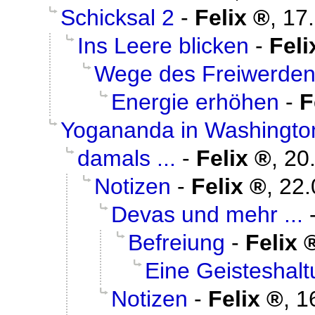
Schicksal 2
-
Felix
,
17
Ins Leere blicken
-
Feli
Wege des Freiwerde
Energie erhöhen
-
F
Yogananda in Washingto
damals ...
-
Felix
,
20
Notizen
-
Felix
,
22.
Devas und mehr ...
Befreiung
-
Felix
Eine Geisteshal
Notizen
-
Felix
,
1