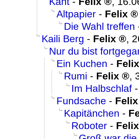
Kant
-
Felix
,
16.0
Altpapier
-
Felix
Die Wahl treffen
Kaili Berg
-
Felix
,
2
Nur du bist fortgeg
Ein Kuchen
-
Feli
Rumi
-
Felix
,
Im Halbschlaf
Fundsache
-
Felix
Kapitänchen
-
Fe
Roboter
-
Felix
Groß war die