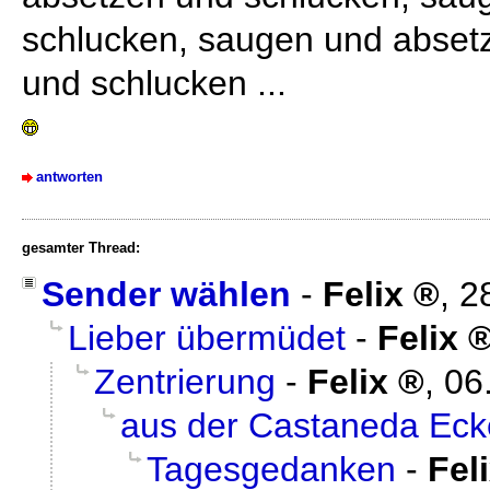
schlucken, saugen und abset
und schlucken ...
antworten
gesamter Thread:
Sender wählen
-
Felix
,
2
Lieber übermüdet
-
Felix
Zentrierung
-
Felix
,
06
aus der Castaneda Ecke
Tagesgedanken
-
Fel