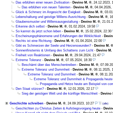
Das erblühen einer neuen Zivilisation
-
Devino M.
,
24.12.2023, 
Das erblühen von neuen Talenten
-
Devino M.
,
04.04.2026,
Glück & Schmerz im Angesicht der Ewigkeit
-
Devino M.
,
03.01
Lebenshaltung und geistige Willens-Ausrichtung
-
Devino M.
,
16
Glaubensmuster und Willensausgestaltung
-
Devino M.
,
21.01.2
Erkenne dich selbst
-
Devino M.
,
01.02.2024, 19:58
So kannst du jetzt schon leben
-
Devino M.
,
15.02.2024, 22:30
Erscheinungsphänomene und Erfahrungen der Wirklichkeit
-
Devin
Rechts ist eine Richtung
-
Devino M.
,
01.04.2024, 22:00
Gibt es Schmerzen der Seele und Herzenswunden?
-
Devino M.
Sonnenfinsternis & Umfang des Schattens zum Licht
-
Devino M.
Freiheit von Reaktionen
-
Devino M.
,
29.04.2024, 21:47
Extreme Toleranz
-
Devino M.
,
07.05.2024, 18:30
Beschämt über das Menschentreiben
-
Devino M.
,
07.09.20
Extreme Toleranz und Dummheit
-
Devino M.
,
08.11.2025, 
Extreme Toleranz und Dummheit
-
Devino M.
,
08.11.20
Extreme Toleranz und Dummheit & Propaganda heute
Propaganda und Hetze heute am Beispiel von corr
Den Staat stürzen?
-
Devino M.
,
12.01.2026, 22:17
Sieg der geistigen Welt und die künftige Menschheit
-
Devino 
Geschichte schreiben
-
Devino M.
,
24.09.2023, 10:27
(alle)
Geschichten zu Christus Zeiten & Aufstiegsvorgang heute
-
Devin