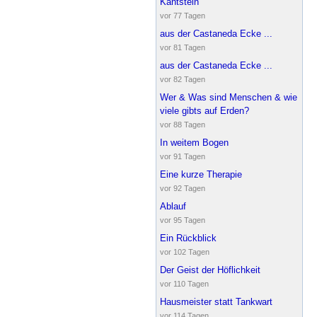
Kantstein
vor 77 Tagen
aus der Castaneda Ecke ...
vor 81 Tagen
aus der Castaneda Ecke ...
vor 82 Tagen
Wer & Was sind Menschen & wie
viele gibts auf Erden?
vor 88 Tagen
In weitem Bogen
vor 91 Tagen
Eine kurze Therapie
vor 92 Tagen
Ablauf
vor 95 Tagen
Ein Rückblick
vor 102 Tagen
Der Geist der Höflichkeit
vor 110 Tagen
Hausmeister statt Tankwart
vor 114 Tagen