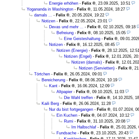
Energie erhöhen
-
Felix
,
23.09.2025, 10:51
Yogananda in Washington
-
Felix
,
11.05.2024, 18:27
damals ...
-
Felix
,
20.05.2024, 19:22
Notizen
-
Felix
,
22.05.2024, 23:01
Devas und mehr ...
-
Felix
,
02.10.2025, 09:18
Befreiung
-
Felix
,
08.10.2025, 15:05
Eine Geisteshaltung
-
Felix
,
09.01.202
Notizen
-
Felix
,
16.12.2025, 08:45
Notizen (Energie)
-
Felix
,
28.12.2025, 12:5
Notizen (Engel)
-
Felix
,
12.01.2026, 20
Notizen (damals)
-
Felix
,
12.01.202
Notizen (Servietten)
-
Felix
,
21
Törtchen
-
Felix
,
26.05.2024, 09:01
Bereicherung
-
Felix
,
08.06.2024, 10:19
Kant
-
Felix
,
16.06.2024, 12:09
Altpapier
-
Felix
,
09.10.2025, 11:03
Die Wahl treffen
-
Felix
,
14.10.2025, 1
Kaili Berg
-
Felix
,
26.06.2024, 11:28
Nur du bist fortgegangen
-
Felix
,
01.07.2024, 0
Ein Kuchen
-
Felix
,
04.07.2024, 10:12
Rumi
-
Felix
,
31.10.2025, 20:08
Im Halbschlaf
-
Felix
,
25.01.2026, 
Fundsache
-
Felix
,
23.10.2025, 20:43
Kapitänchen
-
Felix
,
17.11.2025, 11:47