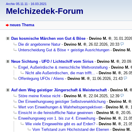
Archiv 05.11.11 - 16.03.2021
Melchizedek-Forum
neues Thema
Das kosmische Märchen von Gut & Böse
-
Devino M.
,
31.01.202
Die dir angeborene Natur
-
Devino M.
,
26.02.2026, 20:33
Unterscheidung Gut & Böse + geistige Ausrichtungen
-
Devino M.
Neue Sichtung - UFO / Lichtschiff vom Sirius
-
Devino M.
,
20.09
Engel, Außerirdische & menschliche Weltvorstellung
-
Devino M.
Nicht alle Außerirdischen, die man trifft...
-
Devino M.
,
26.0
Offenlegung UFOs / Aliens
-
Devino M.
,
11.06.2026, 21:43
Auf dem Weg geistiger Jüngerschaft & Meisterschaft
-
Devino M.
Störe meine Kreise nicht
-
Devino M.
,
22.04.2025, 12:39
Der Einweihungsweg geistiger Selbstverwirklichung
-
Devino M.
Wert von Einweihungen & Wahrheitsperspektiven
-
Devino M.
,
Einsicht in die feinstoffliche Natur gewinnen
-
Devino M.
,
20.05.
Enweihungsweg von 1. bis zur 4. Einweihung
-
Devino M.
,
21.0
Wie viele Eingeweihte gibt es auf Erden?
-
Devino M.
,
21.0
Vom Tiefstand zum Höchststand der Ebenen
-
Devino M.