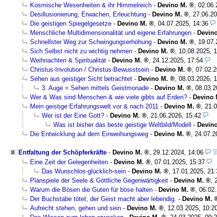
Kosmische Wesenheiten & ihr Himmelreich
-
Devino M.
,
02.06.
Desillusionierung, Erwachen, Erleuchtung
-
Devino M.
,
27.06.20
Die geistigen Spiegelgesetze
-
Devino M.
,
04.07.2025, 14:36
Menschliche Multidimensionalität und eigene Erfahrungen
-
Devin
Schnellster Weg zur Schwingungserhöhung
-
Devino M.
,
19.07.
Sich Selbst nicht zu wichtig nehmen
-
Devino M.
,
10.08.2025, 1
Weihnachten & Spiritualität
-
Devino M.
,
24.12.2025, 17:54
Christus-Involution / Christus-Bewusstsein
-
Devino M.
,
07.02.2
Sehen aus geistiger Sicht betrachtet
-
Devino M.
,
08.03.2026, 
3. Auge = Sehen mittels Geistmonade
-
Devino M.
,
08.03.2
Wer & Was sind Menschen & wie viele gibts auf Erden?
-
Devino 
Mein geistige Erfahrungswelt vor & nach 2011
-
Devino M.
,
21.0
Wer ist der Eine Gott?
-
Devino M.
,
21.06.2026, 15:42
Was ist bisher das beste geistige Weltbild/Modell
-
Devin
Die Entwicklung auf dem Einweihungsweg
-
Devino M.
,
24.07.2
Entfaltung der Schöpferkräfte
-
Devino M.
,
29.12.2024, 14:06
Eine Zeit der Gelegenheiten
-
Devino M.
,
07.01.2025, 15:37
Das Wunschlos-glücklich-sein
-
Devino M.
,
17.01.2025, 21:
Planspiele der Seele & Göttliche Gegenwärtigkeit
-
Devino M.
,
Warum die Bösen die Guten für böse halten
-
Devino M.
,
06.02.
Der Buchstabe tötet, der Geist macht aber lebendig.
-
Devino M.
Aufrecht stehen, gehen und sein
-
Devino M.
,
12.03.2025, 10:2