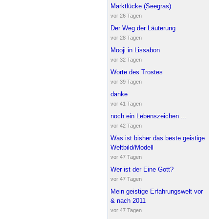
Marktlücke (Seegras)
vor 26 Tagen
Der Weg der Läuterung
vor 28 Tagen
Mooji in Lissabon
vor 32 Tagen
Worte des Trostes
vor 39 Tagen
danke
vor 41 Tagen
noch ein Lebenszeichen ...
vor 42 Tagen
Was ist bisher das beste geistige
Weltbild/Modell
vor 47 Tagen
Wer ist der Eine Gott?
vor 47 Tagen
Mein geistige Erfahrungswelt vor
& nach 2011
vor 47 Tagen