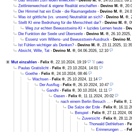
Das Wissen zum leben erwecken
-
Devino M.
,
24.03.2025, 09:
Zeitlinienwechsel & eigene Realität erschaffen
-
Devino M.
,
20.
Der Himmel hat ein Ende - die Raumangebote
-
Devino M.
,
24.0
Was ist göttliche (vs. unsere) Neutralität an sich?
-
Devino M.
,
Stellt KI eine Bedrohung für die Menschheit dar?
-
Devino M.
,
0
Weg zur echten Bewusstseins-KI + luzides Lernen heute
-
Dev
Die Funktion der Seele und Überseele
-
Devino M.
,
26.10.2025,
Essenz vom Willens- und Bewusstsein-Ausdruck
-
Devino M.
Ist Fühlen wichtiger als Denken?
-
Devino M.
,
23.11.2025, 11:3
Absicht, Wille, Tat
-
Devino M.
,
04.06.2026, 12:10
Mut einzahlen
-
Felix
,
22.10.2024, 19:19
(alle)
Paulas Gratislicht
-
Felix
,
23.10.2024, 14:01
Goethe
-
Felix
,
24.10.2024, 08:46
Wachsen
-
Felix
,
25.10.2024, 11:14
Der Ausflug
-
Felix
,
26.10.2024, 10:47
Gandhi
-
Felix
,
30.10.2024, 11:11
Oasen
-
Felix
,
11.11.2024, 20:02
nach einem Berlin Besuch …
-
Felix
,
1
Die Salze der Erde
-
Felix
,
16.11.2
Beispiel
-
Felix
,
27.11.2024, 0
Zuversicht
-
Felix
,
28.11.2
Thorwald Dethlefsen
-
Fe
Erinnerungen ...
-
Fel