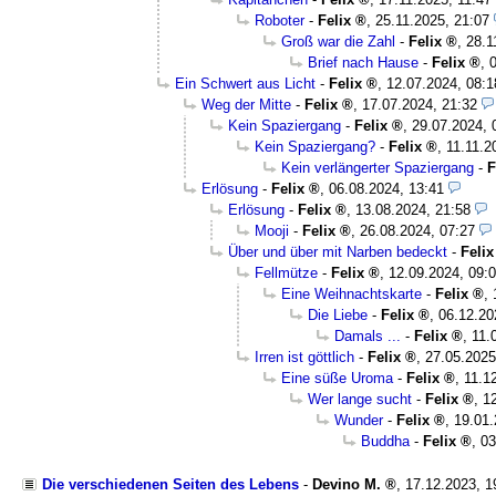
Roboter
-
Felix
,
25.11.2025, 21:07
Groß war die Zahl
-
Felix
,
28.1
Brief nach Hause
-
Felix
,
Ein Schwert aus Licht
-
Felix
,
12.07.2024, 08:1
Weg der Mitte
-
Felix
,
17.07.2024, 21:32
Kein Spaziergang
-
Felix
,
29.07.2024, 
Kein Spaziergang?
-
Felix
,
11.11.2
Kein verlängerter Spaziergang
-
F
Erlösung
-
Felix
,
06.08.2024, 13:41
Erlösung
-
Felix
,
13.08.2024, 21:58
Mooji
-
Felix
,
26.08.2024, 07:27
Über und über mit Narben bedeckt
-
Felix
Fellmütze
-
Felix
,
12.09.2024, 09:
Eine Weihnachtskarte
-
Felix
,
Die Liebe
-
Felix
,
06.12.20
Damals ...
-
Felix
,
11.
Irren ist göttlich
-
Felix
,
27.05.2025
Eine süße Uroma
-
Felix
,
11.1
Wer lange sucht
-
Felix
,
1
Wunder
-
Felix
,
19.01.
Buddha
-
Felix
,
03
Die verschiedenen Seiten des Lebens
-
Devino M.
,
17.12.2023, 