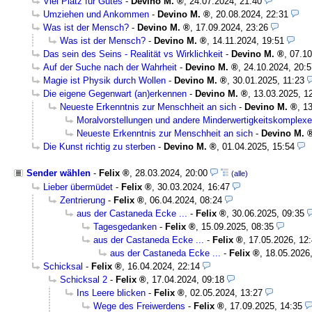
Viel Platz für Gutes
-
Devino M.
,
24.07.2024, 21:40
Umziehen und Ankommen
-
Devino M.
,
20.08.2024, 22:31
Was ist der Mensch?
-
Devino M.
,
17.09.2024, 23:26
Was ist der Mensch?
-
Devino M.
,
14.11.2024, 19:51
Das sein des Seins - Realität vs Wirklichkeit
-
Devino M.
,
07.10
Auf der Suche nach der Wahrheit
-
Devino M.
,
24.10.2024, 20:5
Magie ist Physik durch Wollen
-
Devino M.
,
30.01.2025, 11:23
Die eigene Gegenwart (an)erkennen
-
Devino M.
,
13.03.2025, 1
Neueste Erkenntnis zur Menschheit an sich
-
Devino M.
,
13
Moralvorstellungen und andere Minderwertigkeitskomplexe
Neueste Erkenntnis zur Menschheit an sich
-
Devino M.
Die Kunst richtig zu sterben
-
Devino M.
,
01.04.2025, 15:54
Sender wählen
-
Felix
,
28.03.2024, 20:00
(alle)
Lieber übermüdet
-
Felix
,
30.03.2024, 16:47
Zentrierung
-
Felix
,
06.04.2024, 08:24
aus der Castaneda Ecke ...
-
Felix
,
30.06.2025, 09:35
Tagesgedanken
-
Felix
,
15.09.2025, 08:35
aus der Castaneda Ecke ...
-
Felix
,
17.05.2026, 12
aus der Castaneda Ecke ...
-
Felix
,
18.05.2026
Schicksal
-
Felix
,
16.04.2024, 22:14
Schicksal 2
-
Felix
,
17.04.2024, 09:18
Ins Leere blicken
-
Felix
,
02.05.2024, 13:27
Wege des Freiwerdens
-
Felix
,
17.09.2025, 14:35