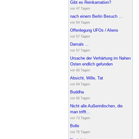
Gibt es Reinkarnation?
vor 47 Tagen
nach einem Berlin Besuch …
vor 54 Tagen
Offenlegung UFOs / Aliens
vor 57 Tagen
Damals ...
vor 57 Tagen
Ursache der Verhärtung im Nahen
Osten endlich gefunden
vor 60 Tagen
Absicht, Wille, Tat
vor 64 Tagen
Buddha
vor 65 Tagen
Nicht alle Außerirdischen, die
man trifft...
vor 73 Tagen
Bolle
vor 75 Tagen