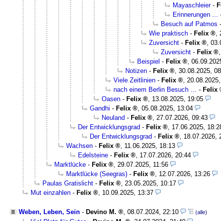
Mayaschleier
-
F
Erinnerungen ...
Besuch auf Patmos
Wie praktisch
-
Felix
,
Zuversicht
-
Felix
,
03.
Zuversicht
-
Felix
Beispiel
-
Felix
,
06.09.202
Notizen
-
Felix
,
30.08.2025, 08
Viele Zeitlinien
-
Felix
,
20.08.2025,
nach einem Berlin Besuch …
-
Felix
Oasen
-
Felix
,
13.08.2025, 19:05
Gandhi
-
Felix
,
05.08.2025, 13:04
Neuland
-
Felix
,
27.07.2026, 09:43
Der Entwicklungsgrad
-
Felix
,
17.06.2025, 18:2
Der Entwicklungsgrad
-
Felix
,
18.07.2026, 
Wachsen
-
Felix
,
11.06.2025, 18:13
Edelsteine
-
Felix
,
17.07.2026, 20:44
Marktlücke
-
Felix
,
29.07.2025, 11:56
Marktlücke (Seegras)
-
Felix
,
12.07.2026, 13:26
Paulas Gratislicht
-
Felix
,
23.05.2025, 10:17
Mut einzahlen
-
Felix
,
10.09.2025, 13:37
Weben, Leben, Sein
-
Devino M.
,
08.07.2024, 22:10
(alle)